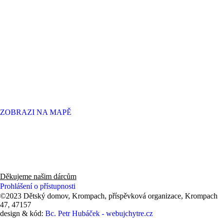
ZOBRAZI NA MAPĚ
Děkujeme panu Radovi, zaměstnancům a hlavně všem zákazníkům
knihkupectví v Novém Boru za finanční dar 53 550 Kč (2025).
Děkujeme našim dárcům
Prohlášení o přístupnosti
©2023 Dětský domov, Krompach, příspěvková organizace, Krompach
47, 47157
design & kód:
Bc. Petr Hubáček - webujchytre.cz