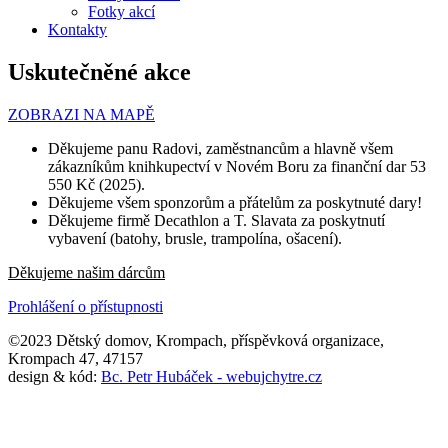
Fotky akcí
Kontakty
Uskutečněné akce
ZOBRAZI NA MAPĚ
Děkujeme panu Radovi, zaměstnancům a hlavně všem
zákazníkům knihkupectví v Novém Boru za finanční dar 53
550 Kč (2025).
Děkujeme všem sponzorům a přátelům za poskytnuté dary!
Děkujeme firmě Decathlon a T. Slavata za poskytnutí
vybavení (batohy, brusle, trampolína, ošacení).
Děkujeme našim dárcům
Prohlášení o přístupnosti
©2023 Dětský domov, Krompach, příspěvková organizace,
Krompach 47, 47157
design & kód:
Bc. Petr Hubáček - webujchytre.cz