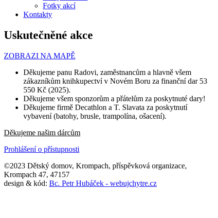
Fotky akcí
Kontakty
Uskutečněné akce
ZOBRAZI NA MAPĚ
Děkujeme panu Radovi, zaměstnancům a hlavně všem
zákazníkům knihkupectví v Novém Boru za finanční dar 53
550 Kč (2025).
Děkujeme všem sponzorům a přátelům za poskytnuté dary!
Děkujeme firmě Decathlon a T. Slavata za poskytnutí
vybavení (batohy, brusle, trampolína, ošacení).
Děkujeme našim dárcům
Prohlášení o přístupnosti
©2023 Dětský domov, Krompach, příspěvková organizace,
Krompach 47, 47157
design & kód:
Bc. Petr Hubáček - webujchytre.cz