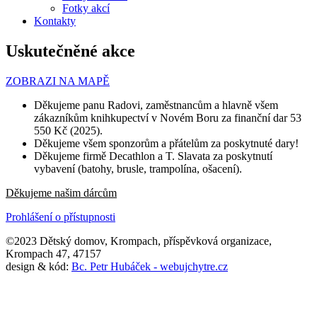
Fotky akcí
Kontakty
Uskutečněné akce
ZOBRAZI NA MAPĚ
Děkujeme panu Radovi, zaměstnancům a hlavně všem
zákazníkům knihkupectví v Novém Boru za finanční dar 53
550 Kč (2025).
Děkujeme všem sponzorům a přátelům za poskytnuté dary!
Děkujeme firmě Decathlon a T. Slavata za poskytnutí
vybavení (batohy, brusle, trampolína, ošacení).
Děkujeme našim dárcům
Prohlášení o přístupnosti
©2023 Dětský domov, Krompach, příspěvková organizace,
Krompach 47, 47157
design & kód:
Bc. Petr Hubáček - webujchytre.cz