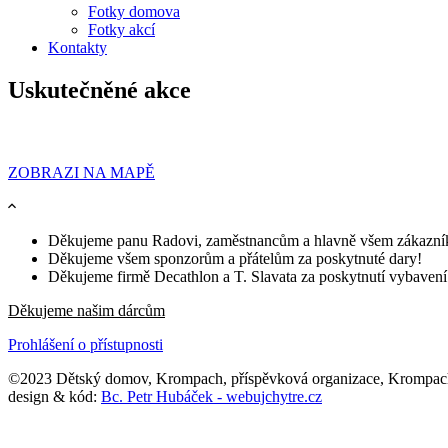
Fotky domova
Fotky akcí
Kontakty
Uskutečněné akce
ZOBRAZI NA MAPĚ
Děkujeme panu Radovi, zaměstnancům a hlavně všem zákazník
Děkujeme všem sponzorům a přátelům za poskytnuté dary!
Děkujeme firmě Decathlon a T. Slavata za poskytnutí vybavení (
Děkujeme našim dárcům
Prohlášení o přístupnosti
©2023 Dětský domov, Krompach, příspěvková organizace, Krompac
design & kód:
Bc. Petr Hubáček - webujchytre.cz