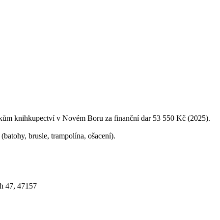
ům knihkupectví v Novém Boru za finanční dar 53 550 Kč (2025).
batohy, brusle, trampolína, ošacení).
h 47, 47157