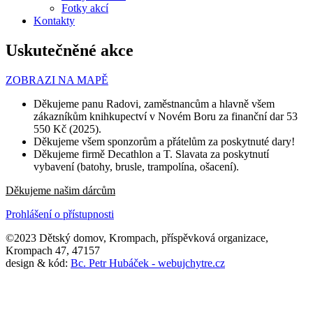
Fotky akcí
Kontakty
Uskutečněné akce
ZOBRAZI NA MAPĚ
Děkujeme panu Radovi, zaměstnancům a hlavně všem
zákazníkům knihkupectví v Novém Boru za finanční dar 53
550 Kč (2025).
Děkujeme všem sponzorům a přátelům za poskytnuté dary!
Děkujeme firmě Decathlon a T. Slavata za poskytnutí
vybavení (batohy, brusle, trampolína, ošacení).
Děkujeme našim dárcům
Prohlášení o přístupnosti
©2023 Dětský domov, Krompach, příspěvková organizace,
Krompach 47, 47157
design & kód:
Bc. Petr Hubáček - webujchytre.cz