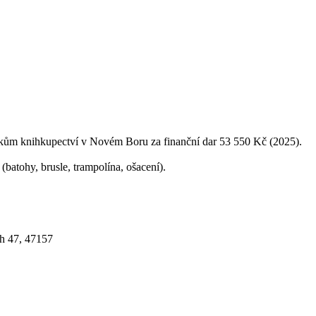
ům knihkupectví v Novém Boru za finanční dar 53 550 Kč (2025).
batohy, brusle, trampolína, ošacení).
h 47, 47157