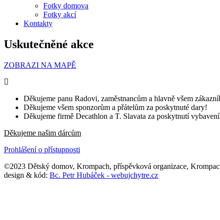
Fotky domova
Fotky akcí
Kontakty
Uskutečněné akce
ZOBRAZI NA MAPĚ
Děkujeme panu Radovi, zaměstnancům a hlavně všem zákazník
Děkujeme všem sponzorům a přátelům za poskytnuté dary!
Děkujeme firmě Decathlon a T. Slavata za poskytnutí vybavení (
Děkujeme našim dárcům
Prohlášení o přístupnosti
©2023 Dětský domov, Krompach, příspěvková organizace, Krompac
design & kód:
Bc. Petr Hubáček - webujchytre.cz