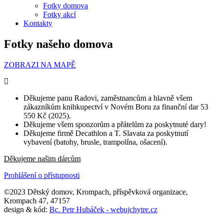
Fotky domova
Fotky akcí
Kontakty
Fotky našeho domova
ZOBRAZI NA MAPĚ
Děkujeme panu Radovi, zaměstnancům a hlavně všem
zákazníkům knihkupectví v Novém Boru za finanční dar 53
550 Kč (2025).
Děkujeme všem sponzorům a přátelům za poskytnuté dary!
Děkujeme firmě Decathlon a T. Slavata za poskytnutí
vybavení (batohy, brusle, trampolína, ošacení).
Děkujeme našim dárcům
Prohlášení o přístupnosti
©2023 Dětský domov, Krompach, příspěvková organizace,
Krompach 47, 47157
design & kód:
Bc. Petr Hubáček - webujchytre.cz