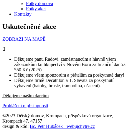
Fotky domova
Fotky akcí
Kontakty
Uskutečněné akce
ZOBRAZI NA MAPĚ
Děkujeme panu Radovi, zaměstnancům a hlavně všem
zákazníkům knihkupectví v Novém Boru za finanční dar 53
550 Kč (2025).
Děkujeme všem sponzorům a přátelům za poskytnuté dary!
Děkujeme firmě Decathlon a T. Slavata za poskytnutí
vybavení (batohy, brusle, trampolína, ošacení).
Děkujeme našim dárcům
Prohlášení o přístupnosti
©2023 Dětský domov, Krompach, příspěvková organizace,
Krompach 47, 47157
design & kód:
Bc. Petr Hubáček - webujchytre.cz