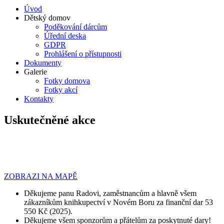
Úvod
Dětský domov
Poděkování dárcům
Úřední deska
GDPR
Prohlášení o přístupnosti
Dokumenty
Galerie
Fotky domova
Fotky akcí
Kontakty
Uskutečněné akce
ZOBRAZI NA MAPĚ
Děkujeme panu Radovi, zaměstnancům a hlavně všem
zákazníkům knihkupectví v Novém Boru za finanční dar 53
550 Kč (2025).
Děkujeme všem sponzorům a přátelům za poskytnuté dary!