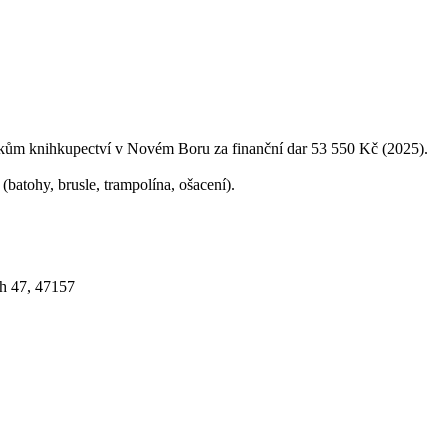
ům knihkupectví v Novém Boru za finanční dar 53 550 Kč (2025).
batohy, brusle, trampolína, ošacení).
h 47, 47157