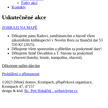
Fotky akcí
Kontakty
Uskutečněné akce
ZOBRAZI NA MAPĚ
Děkujeme panu Radovi, zaměstnancům a hlavně všem
zákazníkům knihkupectví v Novém Boru za finanční dar 53
550 Kč (2025).
Děkujeme všem sponzorům a přátelům za poskytnuté dary!
Děkujeme firmě Decathlon a T. Slavata za poskytnutí
vybavení (batohy, brusle, trampolína, ošacení).
Děkujeme našim dárcům
Prohlášení o přístupnosti
©2023 Dětský domov, Krompach, příspěvková organizace,
Krompach 47, 47157
design & kód:
Bc. Petr Hubáček - webujchytre.cz