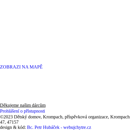
ZOBRAZI NA MAPĚ
Děkujeme panu Radovi, zaměstnancům a hlavně všem zákazníkům
knihkupectví v Novém Boru za finanční dar 53 550 Kč (2025).
Děkujeme našim dárcům
Prohlášení o přístupnosti
©2023 Dětský domov, Krompach, příspěvková organizace, Krompach
47, 47157
design & kód:
Bc. Petr Hubáček - webujchytre.cz