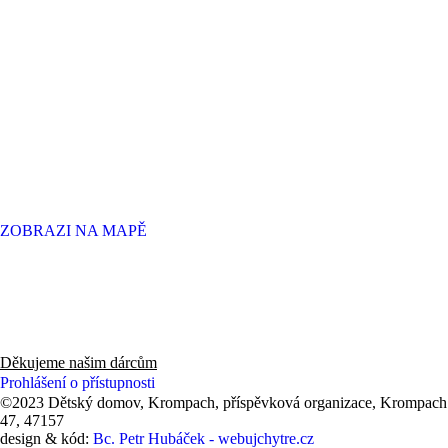
ZOBRAZI NA MAPĚ
Děkujeme panu Radovi, zaměstnancům a hlavně všem zákazníkům
knihkupectví v Novém Boru za finanční dar 53 550 Kč (2025).
Děkujeme našim dárcům
Prohlášení o přístupnosti
©2023 Dětský domov, Krompach, příspěvková organizace, Krompach
47, 47157
design & kód:
Bc. Petr Hubáček - webujchytre.cz