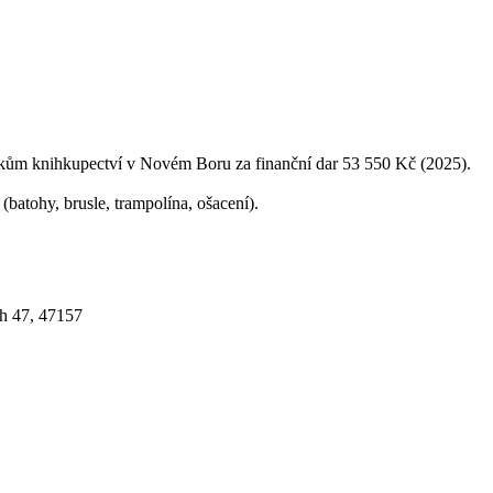
ům knihkupectví v Novém Boru za finanční dar 53 550 Kč (2025).
batohy, brusle, trampolína, ošacení).
h 47, 47157