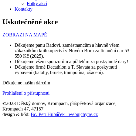
Fotky akcí
Kontakty
Uskutečněné akce
ZOBRAZI NA MAPĚ
Děkujeme panu Radovi, zaměstnancům a hlavně všem
zákazníkům knihkupectví v Novém Boru za finanční dar 53
550 Kč (2025).
Děkujeme všem sponzorům a přátelům za poskytnuté dary!
Děkujeme firmě Decathlon a T. Slavata za poskytnutí
vybavení (batohy, brusle, trampolína, ošacení).
Děkujeme našim dárcům
Prohlášení o přístupnosti
©2023 Dětský domov, Krompach, příspěvková organizace,
Krompach 47, 47157
design & kód:
Bc. Petr Hubáček - webujchytre.cz